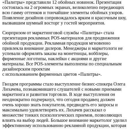
«Палитры» представили 12 обойных новинок. Презентация
состоялась на 2 огромных экранах, великолепно передающих
всю гамму оттенков и тончайшие элементы обойных узоров.
Появление дизайнов сопровождалось ярким и красочным шоу,
вызвавшим шумный восторг у гостей мероприятия.
Сюрпризом от маркетинговой службы «Палитры» стала
презентация рекламных POS-материалов для продвижения
обойной продукции. Рекламная продукция мгновенно
привлекла внимание дилеров. Менеджеры и маркетологи не
успевали оформлять заказы на монетницы, вобблеры,
фирменные логотипы, наклейки с акциями и другие
материалы. Все POS-элементы выполнены по специальным
дизайнерским проектам
с использованием фирменных цветов «Палитры».
Гвоздем программы стало выступление бизнес-спикера Олега
Лихачева, познакомившего слушателей с новыми приемами
маркетинга и развития торговли. В ходе выступления он
неоднократно подчеркнул, что сегодня продавец должен
очень хорошо знать покупателя, предвидеть его запросы и
максимально удовлетворять их. Лихачев рассказал о
множестве тонких психологических приемов, позволяющих
влиять на выбор людей. Большое внимание маркетолог уделил
эффективному использованию рекламной продукции, которая