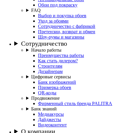
Обои под покраску
FAQ
Выбор и покупка обоев
Уход за обоями
Сотрудничество с фабрикой
Претензии, возврат и обмен
Шоу-румы и магазины
Сотрудничество
Начало работы
Преимущества работы
Как стать дилером?
Строителям
Дизайнерам
Цифровые сервисы
Банк изображений
Примерка обоев
QR-коды
Продвижение
Фирменный стиль бренда PALITRA
Банк знаний
Медиакурсы
Дайджесты
Видеоконтент
О компании