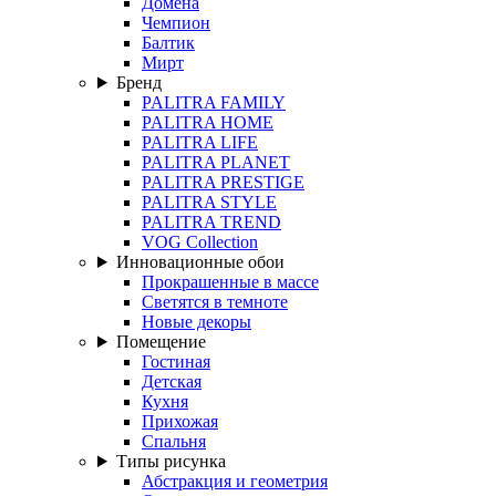
Домена
Чемпион
Балтик
Мирт
Бренд
PALITRA FAMILY
PALITRA HOME
PALITRA LIFE
PALITRA PLANET
PALITRA PRESTIGE
PALITRA STYLE
PALITRA TREND
VOG Collection
Инновационные обои
Прокрашенные в массе
Светятся в темноте
Новые декоры
Помещение
Гостиная
Детская
Кухня
Прихожая
Спальня
Типы рисунка
Абстракция и геометрия