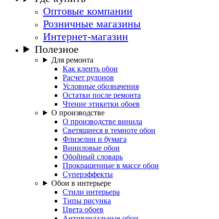
Оптовые компании
Розничные магазины
Интернет-магазин
Полезное
Для ремонта
Как клеить обои
Расчет рулонов
Условные обозначения
Остатки после ремонта
Чтение этикетки обоев
О производстве
О производстве винила
Светящиеся в темноте обои
Флизелин и бумага
Виниловые обои
Обойный словарь
Прокрашенные в массе обои
Суперэффекты
Обои в интерьере
Стили интерьера
Типы рисунка
Цвета обоев
Антивандальные обои