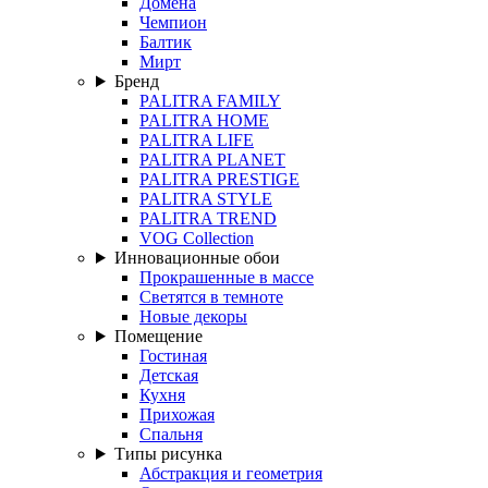
Домена
Чемпион
Балтик
Мирт
Бренд
PALITRA FAMILY
PALITRA HOME
PALITRA LIFE
PALITRA PLANET
PALITRA PRESTIGE
PALITRA STYLE
PALITRA TREND
VOG Collection
Инновационные обои
Прокрашенные в массе
Светятся в темноте
Новые декоры
Помещение
Гостиная
Детская
Кухня
Прихожая
Спальня
Типы рисунка
Абстракция и геометрия