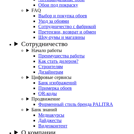
Обои под покраску
FAQ
Выбор и покупка обоев
Уход за обоями
Сотрудничество с фабрикой
Претензии, возврат и обмен
Шоу-румы и магазины
Сотрудничество
Начало работы
Преимущества работы
Как стать дилером?
Строителям
Дизайнерам
Цифровые сервисы
Банк изображений
Примерка обоев
QR-коды
Продвижение
Фирменный стиль бренда PALITRA
Банк знаний
Медиакурсы
Дайджесты
Видеоконтент
О компании