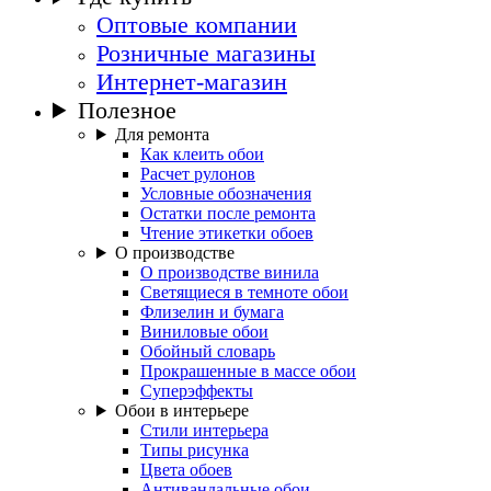
Оптовые компании
Розничные магазины
Интернет-магазин
Полезное
Для ремонта
Как клеить обои
Расчет рулонов
Условные обозначения
Остатки после ремонта
Чтение этикетки обоев
О производстве
О производстве винила
Светящиеся в темноте обои
Флизелин и бумага
Виниловые обои
Обойный словарь
Прокрашенные в массе обои
Суперэффекты
Обои в интерьере
Стили интерьера
Типы рисунка
Цвета обоев
Антивандальные обои