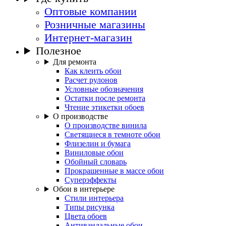
Оптовые компании
Розничные магазины
Интернет-магазин
Полезное
Для ремонта
Как клеить обои
Расчет рулонов
Условные обозначения
Остатки после ремонта
Чтение этикетки обоев
О производстве
О производстве винила
Светящиеся в темноте обои
Флизелин и бумага
Виниловые обои
Обойный словарь
Прокрашенные в массе обои
Суперэффекты
Обои в интерьере
Стили интерьера
Типы рисунка
Цвета обоев
Антивандальные обои