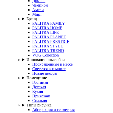
Домена
Чемпион
Амели
Мирт
Бренд
PALITRA FAMILY
PALITRA HOME
PALITRA LIFE
PALITRA PLANET
PALITRA PRESTIGE
PALITRA STYLE
PALITRA TREND
VOG Collection
Инновационные обои
Прокрашенные в массе
Светятся в темноте
Новые декоры
Помещение
Гостиная
Детская
Кухня
Прихожая
Спальня
Типы рисунка
Абстракция и геометрия