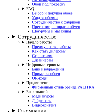
Обои под покраску
FAQ
Выбор и покупка обоев
Уход за обоями
Сотрудничество с фабрикой
Претензии, возврат и обмен
Шоу-румы и магазины
Сотрудничество
Начало работы
Преимущества работы
Как стать дилером?
Строителям
Дизайнерам
Цифровые сервисы
Банк изображений
Примерка обоев
QR-коды
Продвижение
Фирменный стиль бренда PALITRA
Банк знаний
Медиакурсы
Дайджесты
Видеоконтент
О компании