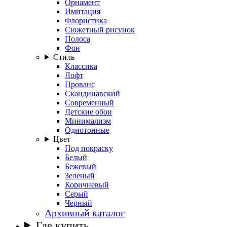
Орнамент
Имитация
Флористика
Сюжетный рисунок
Полоса
Фон
Стиль
Классика
Лофт
Прованс
Скандинавский
Современный
Детские обои
Минимализм
Однотонные
Цвет
Под покраску
Белый
Бежевый
Зеленый
Коричневый
Серый
Черный
Архивный каталог
Где купить