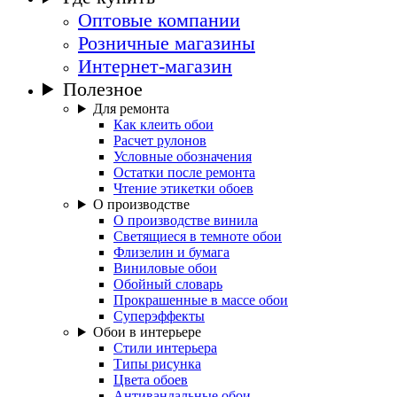
Оптовые компании
Розничные магазины
Интернет-магазин
Полезное
Для ремонта
Как клеить обои
Расчет рулонов
Условные обозначения
Остатки после ремонта
Чтение этикетки обоев
О производстве
О производстве винила
Светящиеся в темноте обои
Флизелин и бумага
Виниловые обои
Обойный словарь
Прокрашенные в массе обои
Суперэффекты
Обои в интерьере
Стили интерьера
Типы рисунка
Цвета обоев
Антивандальные обои