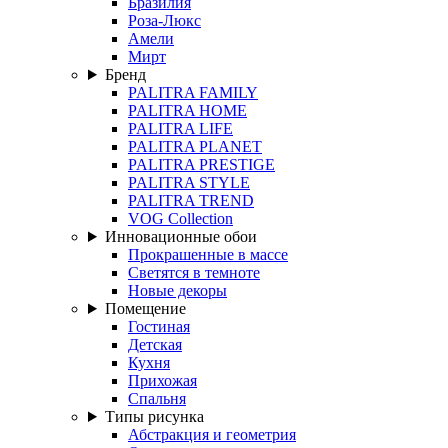
Бразилия
Роза-Люкс
Амели
Мирт
Бренд
PALITRA FAMILY
PALITRA HOME
PALITRA LIFE
PALITRA PLANET
PALITRA PRESTIGE
PALITRA STYLE
PALITRA TREND
VOG Collection
Инновационные обои
Прокрашенные в массе
Светятся в темноте
Новые декоры
Помещение
Гостиная
Детская
Кухня
Прихожая
Спальня
Типы рисунка
Абстракция и геометрия