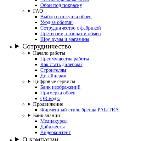
Обои под покраску
FAQ
Выбор и покупка обоев
Уход за обоями
Сотрудничество с фабрикой
Претензии, возврат и обмен
Шоу-румы и магазины
Сотрудничество
Начало работы
Преимущества работы
Как стать дилером?
Строителям
Дизайнерам
Цифровые сервисы
Банк изображений
Примерка обоев
QR-коды
Продвижение
Фирменный стиль бренда PALITRA
Банк знаний
Медиакурсы
Дайджесты
Видеоконтент
О компании