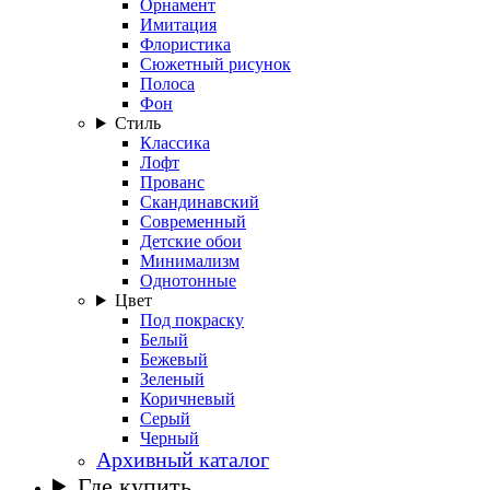
Орнамент
Имитация
Флористика
Сюжетный рисунок
Полоса
Фон
Стиль
Классика
Лофт
Прованс
Скандинавский
Современный
Детские обои
Минимализм
Однотонные
Цвет
Под покраску
Белый
Бежевый
Зеленый
Коричневый
Серый
Черный
Архивный каталог
Где купить