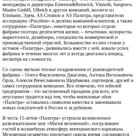
менеджеры и директоры Emerson&Renwick, Vinnolit, Suegravo,
Maales GmbH, Olbrich и других компаний, коллеги из
Erismann, Эдем, AS Creation и AS Палитра, представители
ассоциации «Рособои» и десятки компаний-клиентов, а также
сотрудники «Палитры», некоторые из которых отдали
фабрике полтора десятилетия жизни, – печатники, колористы,
маркетологи, дизайнеры, специалисты коммерческой и
производственной отраслей. Большинство из них стояли у
истоков «Палитры», развивались вместе с ней, ковали успех
фабрики в течение многих лет и всегда двигались вперед,
несмотря на сложности.
Со сцены звучали теплые поздравления от руководителей
фабрики – Олега Фаузеловича Джагаева, Антона Витальевича
Орла, Алексея Вячеславовича Щербакова, партнеров, друзей и
самих сотрудников компании. Все отмечали, что юбилей
предприятия – это заслуженный праздник для всех, кто
неустанно трудится над тем, чтобы виниловые обои
«Палитра» оставались символом качества и завоевывали
новых покупателей в России и за рубежом.
В честь 15-летия «Палитра» устроила великолепное
развлекательное шоу «Магия мгновений», погрузившее
гостей в волшебную атмосферу венецианского карнавала.
Мгновения незаметно пролетают сквозь время, соединяются