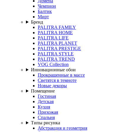
Домена
Чемпион
Балтик
Мирт
Бренд
PALITRA FAMILY
PALITRA HOME
PALITRA LIFE
PALITRA PLANET
PALITRA PRESTIGE
PALITRA STYLE
PALITRA TREND
VOG Collection
Инновационные обои
Прокрашенные в массе
Светятся в темноте
Новые декоры
Помещение
Гостиная
Детская
Кухня
Прихожая
Спальня
Типы рисунка
Абстракция и геометрия