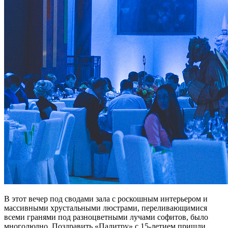
В этот вечер под сводами зала с роскошным интерьером и
массивными хрустальными люстрами, переливающимися
всеми гранями под разноцветными лучами софитов, было
многолюдно. Поздравить «Палитру» с 15-летием пришли