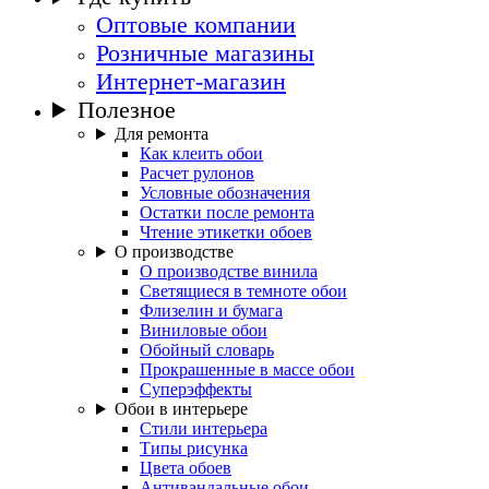
Оптовые компании
Розничные магазины
Интернет-магазин
Полезное
Для ремонта
Как клеить обои
Расчет рулонов
Условные обозначения
Остатки после ремонта
Чтение этикетки обоев
О производстве
О производстве винила
Светящиеся в темноте обои
Флизелин и бумага
Виниловые обои
Обойный словарь
Прокрашенные в массе обои
Суперэффекты
Обои в интерьере
Стили интерьера
Типы рисунка
Цвета обоев
Антивандальные обои