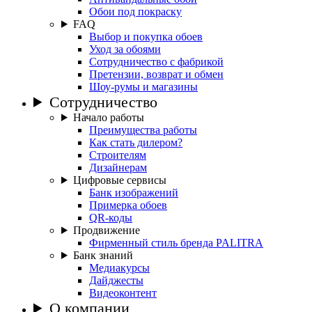
Обои под покраску
FAQ
Выбор и покупка обоев
Уход за обоями
Сотрудничество с фабрикой
Претензии, возврат и обмен
Шоу-румы и магазины
Сотрудничество
Начало работы
Преимущества работы
Как стать дилером?
Строителям
Дизайнерам
Цифровые сервисы
Банк изображений
Примерка обоев
QR-коды
Продвижение
Фирменный стиль бренда PALITRA
Банк знаний
Медиакурсы
Дайджесты
Видеоконтент
О компании