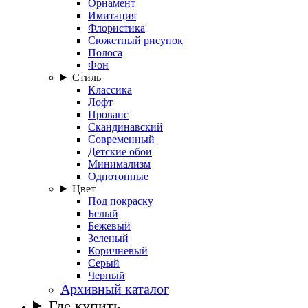
Орнамент
Имитация
Флористика
Сюжетный рисунок
Полоса
Фон
Стиль
Классика
Лофт
Прованс
Скандинавский
Современный
Детские обои
Минимализм
Однотонные
Цвет
Под покраску
Белый
Бежевый
Зеленый
Коричневый
Серый
Черный
Архивный каталог
Где купить