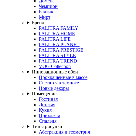
Домена
Чемпион
Балтик
Мирт
Бренд
PALITRA FAMILY
PALITRA HOME
PALITRA LIFE
PALITRA PLANET
PALITRA PRESTIGE
PALITRA STYLE
PALITRA TREND
VOG Collection
Инновационные обои
Прокрашенные в массе
Светятся в темноте
Новые декоры
Помещение
Гостиная
Детская
Кухня
Прихожая
Спальня
Типы рисунка
Абстракция и геометрия