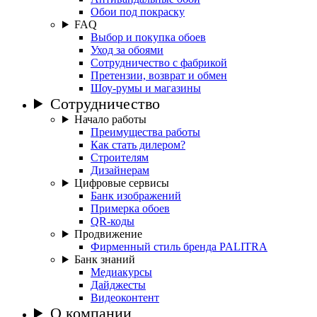
Обои под покраску
FAQ
Выбор и покупка обоев
Уход за обоями
Сотрудничество с фабрикой
Претензии, возврат и обмен
Шоу-румы и магазины
Сотрудничество
Начало работы
Преимущества работы
Как стать дилером?
Строителям
Дизайнерам
Цифровые сервисы
Банк изображений
Примерка обоев
QR-коды
Продвижение
Фирменный стиль бренда PALITRA
Банк знаний
Медиакурсы
Дайджесты
Видеоконтент
О компании