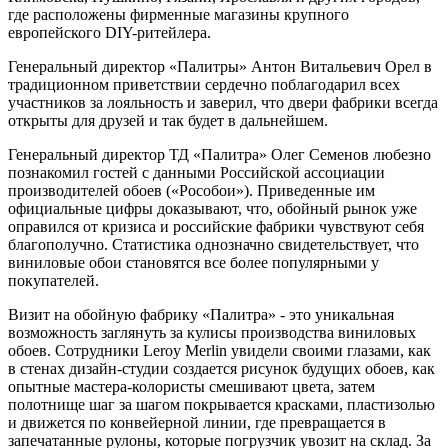
где расположены фирменные магазины крупного
европейского DIY-ритейлера.
Генеральный директор «Палитры» Антон Витальевич Орел в
традиционном приветствии сердечно поблагодарил всех
участников за лояльность и заверил, что двери фабрики всегда
открыты для друзей и так будет в дальнейшем.
Генеральный директор ТД «Палитра» Олег Семенов любезно
познакомил гостей с данными Российской ассоциации
производителей обоев («Рособои»). Приведенные им
официальные цифры доказывают, что, обойный рынок уже
оправился от кризиса и российские фабрики чувствуют себя
благополучно. Статистика однозначно свидетельствует, что
виниловые обои становятся все более популярными у
покупателей.
Визит на обойную фабрику «Палитра» - это уникальная
возможность заглянуть за кулисы производства виниловых
обоев. Сотрудники Leroy Merlin увидели своими глазами, как
в стенах дизайн-студии создается рисунок будущих обоев, как
опытные мастера-колористы смешивают цвета, затем
полотнище шаг за шагом покрывается красками, пластизолью
и движется по конвейерной линии, где превращается в
запечатанные рулоны, которые погрузчик увозит на склад. За