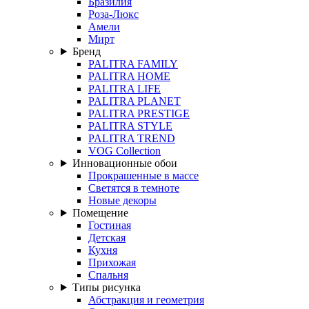
Бразилия
Роза-Люкс
Амели
Мирт
Бренд
PALITRA FAMILY
PALITRA HOME
PALITRA LIFE
PALITRA PLANET
PALITRA PRESTIGE
PALITRA STYLE
PALITRA TREND
VOG Collection
Инновационные обои
Прокрашенные в массе
Светятся в темноте
Новые декоры
Помещение
Гостиная
Детская
Кухня
Прихожая
Спальня
Типы рисунка
Абстракция и геометрия