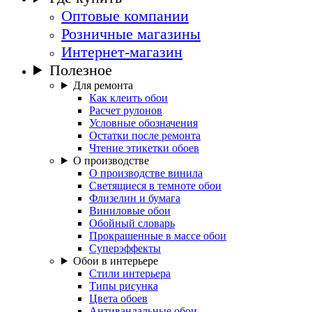
Оптовые компании
Розничные магазины
Интернет-магазин
Полезное
Для ремонта
Как клеить обои
Расчет рулонов
Условные обозначения
Остатки после ремонта
Чтение этикетки обоев
О производстве
О производстве винила
Светящиеся в темноте обои
Флизелин и бумага
Виниловые обои
Обойный словарь
Прокрашенные в массе обои
Суперэффекты
Обои в интерьере
Стили интерьера
Типы рисунка
Цвета обоев
Антивандальные обои