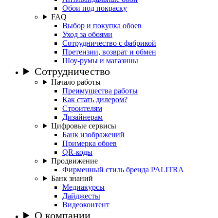
Обои под покраску
FAQ
Выбор и покупка обоев
Уход за обоями
Сотрудничество с фабрикой
Претензии, возврат и обмен
Шоу-румы и магазины
Сотрудничество
Начало работы
Преимущества работы
Как стать дилером?
Строителям
Дизайнерам
Цифровые сервисы
Банк изображений
Примерка обоев
QR-коды
Продвижение
Фирменный стиль бренда PALITRA
Банк знаний
Медиакурсы
Дайджесты
Видеоконтент
О компании