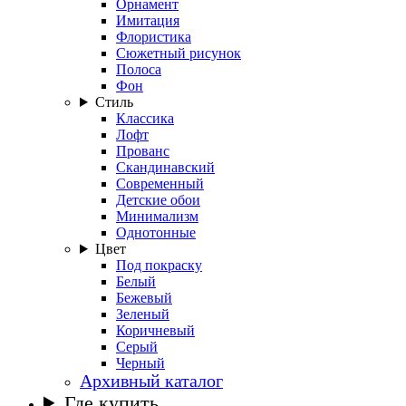
Орнамент
Имитация
Флористика
Сюжетный рисунок
Полоса
Фон
Стиль
Классика
Лофт
Прованс
Скандинавский
Современный
Детские обои
Минимализм
Однотонные
Цвет
Под покраску
Белый
Бежевый
Зеленый
Коричневый
Серый
Черный
Архивный каталог
Где купить