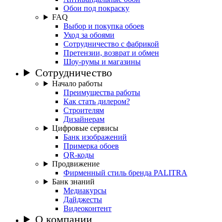
Обои под покраску
FAQ
Выбор и покупка обоев
Уход за обоями
Сотрудничество с фабрикой
Претензии, возврат и обмен
Шоу-румы и магазины
Сотрудничество
Начало работы
Преимущества работы
Как стать дилером?
Строителям
Дизайнерам
Цифровые сервисы
Банк изображений
Примерка обоев
QR-коды
Продвижение
Фирменный стиль бренда PALITRA
Банк знаний
Медиакурсы
Дайджесты
Видеоконтент
О компании