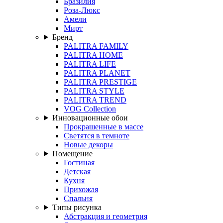
Бразилия
Роза-Люкс
Амели
Мирт
Бренд
PALITRA FAMILY
PALITRA HOME
PALITRA LIFE
PALITRA PLANET
PALITRA PRESTIGE
PALITRA STYLE
PALITRA TREND
VOG Collection
Инновационные обои
Прокрашенные в массе
Светятся в темноте
Новые декоры
Помещение
Гостиная
Детская
Кухня
Прихожая
Спальня
Типы рисунка
Абстракция и геометрия