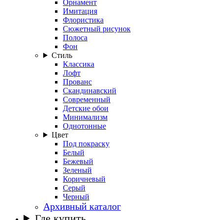
Орнамент
Имитация
Флористика
Сюжетный рисунок
Полоса
Фон
Стиль
Классика
Лофт
Прованс
Скандинавский
Современный
Детские обои
Минимализм
Однотонные
Цвет
Под покраску
Белый
Бежевый
Зеленый
Коричневый
Серый
Черный
Архивный каталог
Где купить