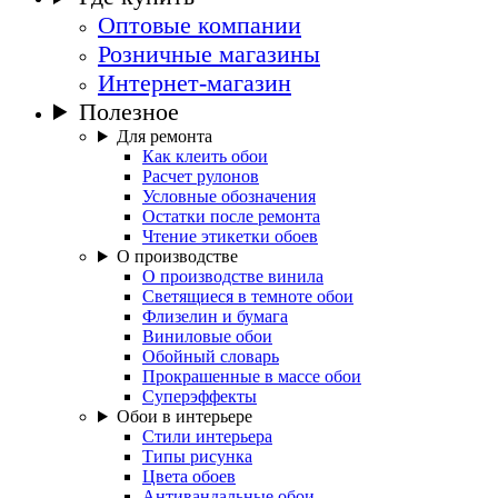
Оптовые компании
Розничные магазины
Интернет-магазин
Полезное
Для ремонта
Как клеить обои
Расчет рулонов
Условные обозначения
Остатки после ремонта
Чтение этикетки обоев
О производстве
О производстве винила
Светящиеся в темноте обои
Флизелин и бумага
Виниловые обои
Обойный словарь
Прокрашенные в массе обои
Суперэффекты
Обои в интерьере
Стили интерьера
Типы рисунка
Цвета обоев
Антивандальные обои