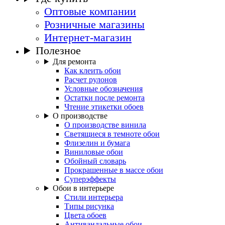
Оптовые компании
Розничные магазины
Интернет-магазин
Полезное
Для ремонта
Как клеить обои
Расчет рулонов
Условные обозначения
Остатки после ремонта
Чтение этикетки обоев
О производстве
О производстве винила
Светящиеся в темноте обои
Флизелин и бумага
Виниловые обои
Обойный словарь
Прокрашенные в массе обои
Суперэффекты
Обои в интерьере
Стили интерьера
Типы рисунка
Цвета обоев
Антивандальные обои