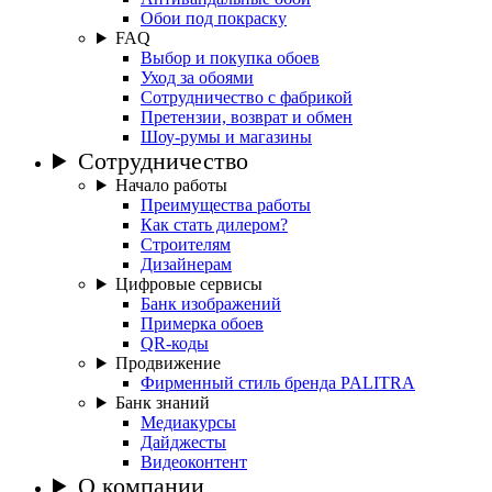
Обои под покраску
FAQ
Выбор и покупка обоев
Уход за обоями
Сотрудничество с фабрикой
Претензии, возврат и обмен
Шоу-румы и магазины
Сотрудничество
Начало работы
Преимущества работы
Как стать дилером?
Строителям
Дизайнерам
Цифровые сервисы
Банк изображений
Примерка обоев
QR-коды
Продвижение
Фирменный стиль бренда PALITRA
Банк знаний
Медиакурсы
Дайджесты
Видеоконтент
О компании