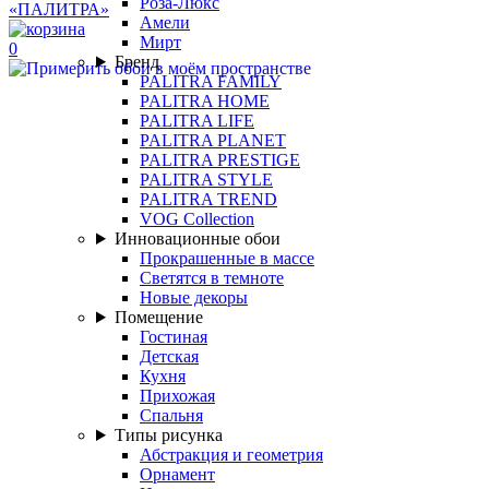
Роза-Люкс
Амели
Мирт
0
Бренд
PALITRA FAMILY
PALITRA HOME
PALITRA LIFE
PALITRA PLANET
PALITRA PRESTIGE
PALITRA STYLE
PALITRA TREND
VOG Collection
Инновационные обои
Прокрашенные в массе
Светятся в темноте
Новые декоры
Помещение
Гостиная
Детская
Кухня
Прихожая
Спальня
Типы рисунка
Абстракция и геометрия
Орнамент