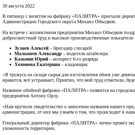
30 августа 2022
В пятницу с визитом на фабрику «ПАЛИТРА» приехали директ
Администрации Городского округа Михаил Объедков.
На встрече с коллективом предприятия Михаил Объедков позд
добросовестный труд и высокие производственные показатели 
Зулаев Алексей
– бригадир слесарей
Малышев Александр
– водитель штабелера
Казьмин Юрий
– колорист 6-го разряда
Хохонова Екатерина
– кладовщик
«Я тружусь на складе сырья для изготовления обоев уже девяты
нравится, всё устраивает. Приятно, что мой труд отметили, б
Название обойной фабрики «ПАЛИТРА» появится на городской 
предприятия Антону Орлу.
«Нам вручили свидетельство о занесении названия нашего пред
администрации, от них мы узнаём о том, что происходит в наш
Генеральный директор фабрики «ПАЛИТРА» лично провёл экску
ухоженность территории.