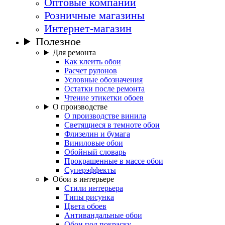
Оптовые компании
Розничные магазины
Интернет-магазин
Полезное
Для ремонта
Как клеить обои
Расчет рулонов
Условные обозначения
Остатки после ремонта
Чтение этикетки обоев
О производстве
О производстве винила
Светящиеся в темноте обои
Флизелин и бумага
Виниловые обои
Обойный словарь
Прокрашенные в массе обои
Суперэффекты
Обои в интерьере
Стили интерьера
Типы рисунка
Цвета обоев
Антивандальные обои
Обои под покраску