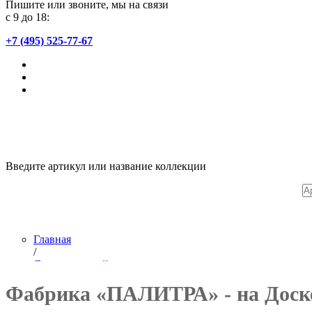
Пишите или звоните, мы на связи
с 9 до 18:
+7 (495) 525-77-67
Введите артикул или название коллекции
Главная
/
Лента новостей
/
Фабрика «ПАЛИТРА» - на Доск
Встреча с депутатами Балашихи на ПАЛИТРЕ