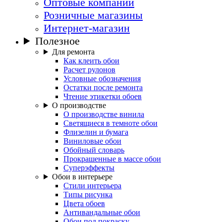
Оптовые компании
Розничные магазины
Интернет-магазин
Полезное
Для ремонта
Как клеить обои
Расчет рулонов
Условные обозначения
Остатки после ремонта
Чтение этикетки обоев
О производстве
О производстве винила
Светящиеся в темноте обои
Флизелин и бумага
Виниловые обои
Обойный словарь
Прокрашенные в массе обои
Суперэффекты
Обои в интерьере
Стили интерьера
Типы рисунка
Цвета обоев
Антивандальные обои
Обои под покраску