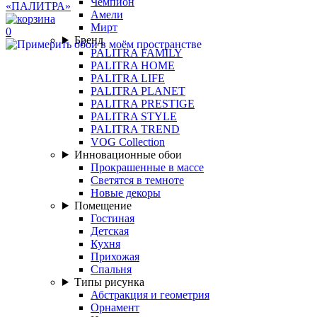
Чемпион
Амели
Мирт
0
Бренд
PALITRA FAMILY
PALITRA HOME
PALITRA LIFE
PALITRA PLANET
PALITRA PRESTIGE
PALITRA STYLE
PALITRA TREND
VOG Collection
Инновационные обои
Прокрашенные в массе
Светятся в темноте
Новые декоры
Помещение
Гостиная
Детская
Кухня
Прихожая
Спальня
Типы рисунка
Абстракция и геометрия
Орнамент