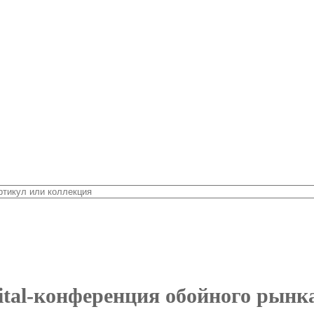
gital-конференция обойного рынк
 формате digital