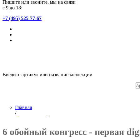
Пишите или звоните, мы на связи
с 9 до 18:
+7 (495) 525-77-67
Введите артикул или название коллекции
Главная
/
Лента новостей
/
6 обойный конгресс - первая di
Обойная фабрика ПАЛИТРА на 6-м обойной конференции в