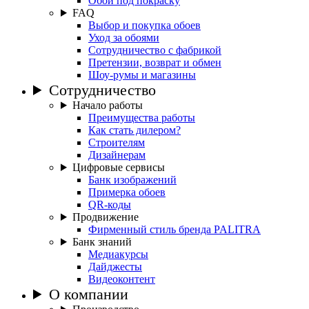
Обои под покраску
FAQ
Выбор и покупка обоев
Уход за обоями
Сотрудничество с фабрикой
Претензии, возврат и обмен
Шоу-румы и магазины
Сотрудничество
Начало работы
Преимущества работы
Как стать дилером?
Строителям
Дизайнерам
Цифровые сервисы
Банк изображений
Примерка обоев
QR-коды
Продвижение
Фирменный стиль бренда PALITRA
Банк знаний
Медиакурсы
Дайджесты
Видеоконтент
О компании