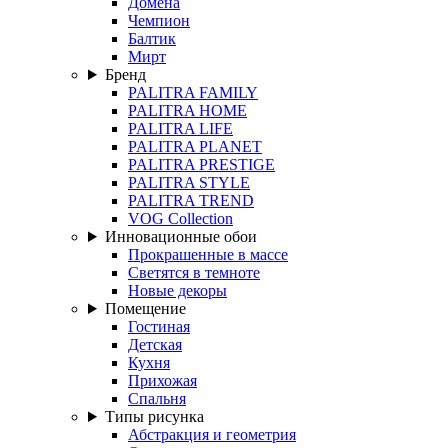
Домена
Чемпион
Балтик
Мирт
Бренд
PALITRA FAMILY
PALITRA HOME
PALITRA LIFE
PALITRA PLANET
PALITRA PRESTIGE
PALITRA STYLE
PALITRA TREND
VOG Collection
Инновационные обои
Прокрашенные в массе
Светятся в темноте
Новые декоры
Помещение
Гостиная
Детская
Кухня
Прихожая
Спальня
Типы рисунка
Абстракция и геометрия