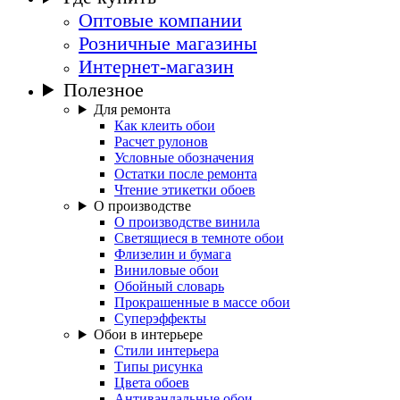
Оптовые компании
Розничные магазины
Интернет-магазин
Полезное
Для ремонта
Как клеить обои
Расчет рулонов
Условные обозначения
Остатки после ремонта
Чтение этикетки обоев
О производстве
О производстве винила
Светящиеся в темноте обои
Флизелин и бумага
Виниловые обои
Обойный словарь
Прокрашенные в массе обои
Суперэффекты
Обои в интерьере
Стили интерьера
Типы рисунка
Цвета обоев
Антивандальные обои