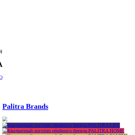
Я
А
Ю
Palitra Brands