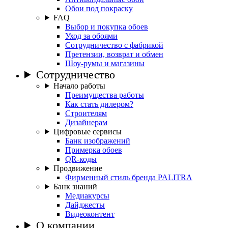
Обои под покраску
FAQ
Выбор и покупка обоев
Уход за обоями
Сотрудничество с фабрикой
Претензии, возврат и обмен
Шоу-румы и магазины
Сотрудничество
Начало работы
Преимущества работы
Как стать дилером?
Строителям
Дизайнерам
Цифровые сервисы
Банк изображений
Примерка обоев
QR-коды
Продвижение
Фирменный стиль бренда PALITRA
Банк знаний
Медиакурсы
Дайджесты
Видеоконтент
О компании